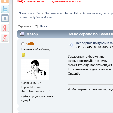
FAQ
- ответы на часто задаваемые вопросы
Nissan Cube Club
»
Эксплуатация Ниссан КУБ
»
Автомагазины, автосе
сервис по Кубам в Москве
Страницы:
1
[
2
]
Вниз
Автор
Тема: сервис по Кубам 
Re: сервис по Кубам в М
polik
«
Ответ #15 :
03.10.2015 14:
Начинающий кубовод
Здравствуйте форумчане,
скиньте пожалуйста в личку тел
Может кто еще порекомендует 
Есть желание подлатать своего
Спасибо!
Сообщений: 27
Город: Moscow
Чтобы сохранить равновесие, ты д
Авто: Nissan Cube Z10
кубика продал, машинка
супер!