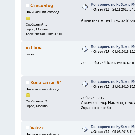
Re: сервис по Кубам в М
Стасонfog
«
Ответ #16 :
24.11.2015 17:
Начинающий кубовод
А мне киньте тел Николая!? Кла
Сообщений: 1
Город: Москва
Авто: Nissan Cube AZ10
Re: сервис по Кубам в М
uzbtima
«
Ответ #17 :
08.01.2016 12:
Гость
День добрый! Подскажите конт
Re: сервис по Кубам в М
Константин 64
«
Ответ #18 :
29.01.2016 15:
Начинающий кубовод
Добрый день.
Сообщений: 2
А можно номер Николая, тоже 
Город: Москва
Заранее спасибо.
Re: сервис по Кубам в М
Valezz
«
Ответ #19 :
05.06.2016 11:
Начинающий кубовод