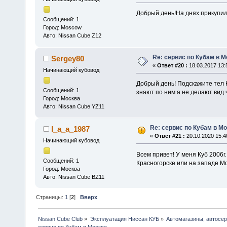
Добрый день!На днях прикупил 
Сообщений: 1
Город: Moscow
Авто: Nissan Cube Z12
Re: сервис по Кубам в М
Sergey80
«
Ответ #20 :
18.03.2017 13:
Начинающий кубовод
Добрый день! Подскажите тел 
Сообщений: 1
знают по ним а не делают вид ч
Город: Москва
Авто: Nissan Cube YZ11
Re: сервис по Кубам в М
l_a_a_1987
«
Ответ #21 :
20.10.2020 15:4
Начинающий кубовод
Всем привет! У меня Куб 2006г
Сообщений: 1
Красногорске или на западе М
Город: Москва
Авто: Nissan Cube BZ11
Страницы:
1
[
2
]
Вверх
Nissan Cube Club
»
Эксплуатация Ниссан КУБ
»
Автомагазины, автосе
сервис по Кубам в Москве