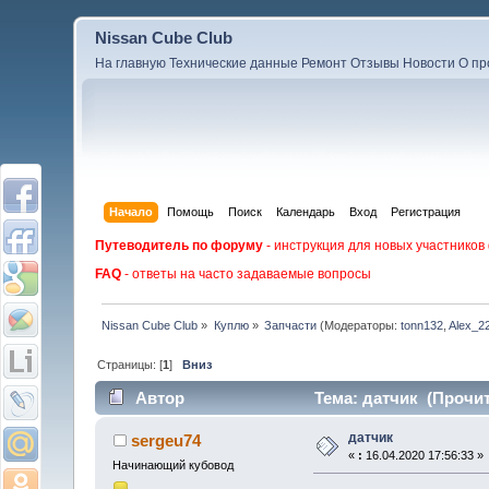
Nissan Cube Club
На главную
Технические данные
Ремонт
Отзывы
Новости
О пр
Начало
Помощь
Поиск
Календарь
Вход
Регистрация
Путеводитель по форуму
- инструкция для новых участников
FAQ
- ответы на часто задаваемые вопросы
Nissan Cube Club
»
Куплю
»
Запчасти
(Модераторы:
tonn132
,
Alex_2
Страницы: [
1
]
Вниз
Автор
Тема: датчик (Прочит
датчик
sergeu74
«
:
16.04.2020 17:56:33 »
Начинающий кубовод