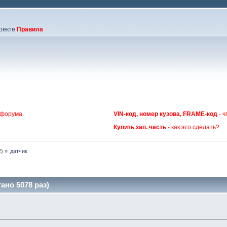
оекте
Правила
 форума.
VIN-код, номер кузова, FRAME-код
- ч
Купить зап. часть
- как это сделать?
2
) »
датчик
ано 5078 раз)