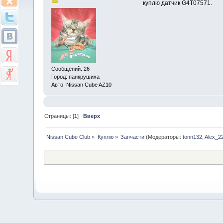
куплю датчик G4T07571.
Сообщений: 26
Город: панкрушиха
Авто: Nissan Cube AZ10
Страницы: [
1
]
Вверх
Nissan Cube Club
»
Куплю
»
Запчасти
(Модераторы:
tonn132
,
Alex_2