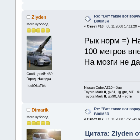
Re: "Вот такие вот ворч
Zlyden
B00M3R
Мега кубовод
«
Ответ #16 :
05.11.2008 17:11:20 »
Рык норм =) Н
100 метров вп
На мозги не да
Сообщений: 439
Город: Находка
IIucIOkaTblu
Nissan Cube AZ10 - был
Toyota Mark II, gx81, 1g-gte, MT - б
Toyota Mark II, jzx90, AT - есть
Re: "Вот такие вот ворч
Dimarik
B00M3R
Мега кубовод
«
Ответ #17 :
05.11.2008 17:25:49 »
Цитата: Zlyden о