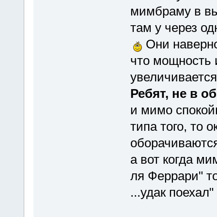
мимбраму в вы
там у через од
Они наверно
что мощность 
увеличиваетс
Ребят, не в о
и мимо спокойн
типа того, то
оборачиваются
а вот когда ми
ля Феррари" т
...удак поехал