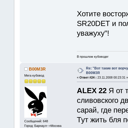
Хотите востор
SR20DET и пол
уважуху"!
В прошлом кубоводег
Re: "Вот такие вот ворч
B00M3R
B00M3R
Мега кубовод
«
Ответ #24 :
23.11.2008 00:23:31 »
ALEX 22
Я от 
сливовского дв
сарай, где пер
Тут жить бля 
Сообщений: 648
Город: Барнаул-->Москва