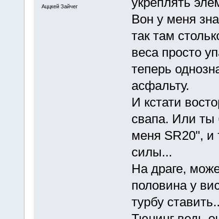
укреплять элем
Аццкей Зайчег
Вон у меня зна
так там столь
веса просто у
теперь однозн
асфальту.
И кстати вост
свапа. Или ты 
меня SR20", и
силы...
На драге, може
половина у вис
турбу ставить..
Тюнинг ведь он