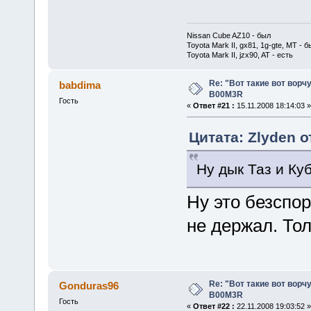
Nissan Cube AZ10 - был
Toyota Mark II, gx81, 1g-gte, MT - б
Toyota Mark II, jzx90, AT - есть
Re: "Вот такие вот ворч
babdima
B00M3R
Гость
«
Ответ #21 :
15.11.2008 18:14:03 »
Цитата: Zlyden о
Ну дык Таз и Ку
Ну это безспо
не держал. То
Re: "Вот такие вот ворч
Gonduras96
B00M3R
Гость
«
Ответ #22 :
22.11.2008 19:03:52 »