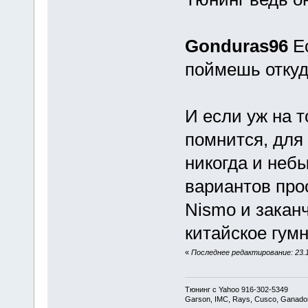
Gonduras96
Ес
поймешь откуда
И если уж на т
помнится, для
никогда и небы
вариантов прос
Nismo и заканч
китайское гум
«
Последнее редактирование: 23.1
Тюнинг с Yahoo 916-302-5349
Garson, IMC, Rays, Cusco, Ganador