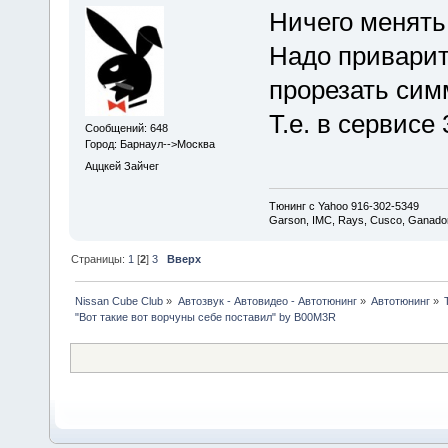
Ничего менять
Надо приварит
прорезать сим
Т.е. в сервисе
Сообщений: 648
Город: Барнаул-->Москва
Аццкей Зайчег
Тюнинг с Yahoo 916-302-5349
Garson, IMC, Rays, Cusco, Ganador
Страницы:
1
[
2
]
3
Вверх
Nissan Cube Club
»
Автозвук - Автовидео - Автотюнинг
»
Автотюнинг
»
"Вот такие вот ворчуны себе поставил" by B00M3R