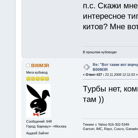
п.с. Скажи мне
интересное ти
китов? Мне вот
В прошлом кубоводег
Re: "Вот такие вот ворч
B00M3R
B00M3R
Мега кубовод
«
Ответ #27 :
23.11.2008 12:11:03 »
Турбы нет, ко
там ))
Сообщений: 648
Тюнинг с Yahoo 916-302-5349
Город: Барнаул-->Москва
Garson, IMC, Rays, Cusco, Ganador
Аццкей Зайчег