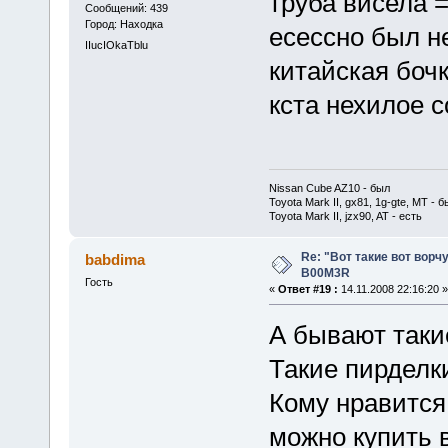
труба висела 
Сообщений: 439
Город: Находка
есессно был не
IIucIOkaTblu
китайская бочк
кста нехилое с
Nissan Cube AZ10 - был
Toyota Mark II, gx81, 1g-gte, MT - б
Toyota Mark II, jzx90, AT - есть
Re: "Вот такие вот ворч
babdima
B00M3R
Гость
«
Ответ #19 :
14.11.2008 22:16:20 »
А бывают таки
Такие пирделк
Кому нравится 
можно купить 