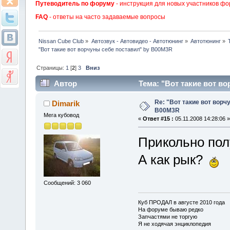
Путеводитель по форуму
- инструкция для новых участников фо
FAQ
- ответы на часто задаваемые вопросы
Nissan Cube Club
»
Автозвук - Автовидео - Автотюнинг
»
Автотюнинг
»
"Вот такие вот ворчуны себе поставил" by B00M3R
Страницы:
1
[
2
]
3
Вниз
Автор
Тема: "Вот такие вот в
Re: "Вот такие вот ворч
Dimarik
B00M3R
Мега кубовод
«
Ответ #15 :
05.11.2008 14:28:06 »
Прикольно пол
А как рык?
Сообщений: 3 060
Куб ПРОДАЛ в августе 2010 года
На форуме бываю редко
Запчастями не торгую
Я не ходячая энциклопедия