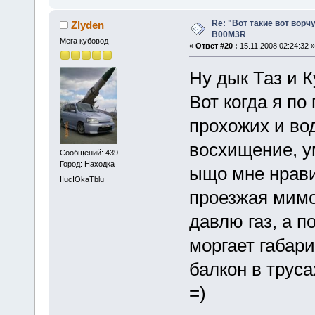
Re: "Вот такие вот ворч
Zlyden
B00M3R
Мега кубовод
«
Ответ #20 :
15.11.2008 02:24:32 »
Ну дык Таз и 
Вот когда я по
прохожих и вод
восхищение, ум
Сообщений: 439
Город: Находка
ыщо мне нрави
IIucIOkaTblu
проезжая мимо
давлю газ, а п
моргает габари
балкон в труса
=)