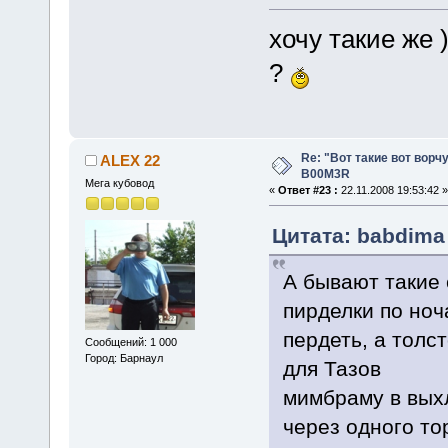
хочу такие же 
?
Re: "Вот такие вот ворч
ALEX 22
B00M3R
Мега кубовод
«
Ответ #23 :
22.11.2008 19:53:42 »
Цитата: babdima 
А бывают такие 
пирделки по но
пердеть, а толс
Сообщений: 1 000
Город: Барнаул
для Тазов
мимбраму в выхл
через одного то