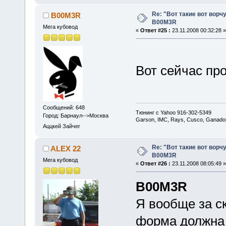
Re: "Вот такие вот ворч
B00M3R
B00M3R
Мега кубовод
«
Ответ #25 :
23.11.2008 00:32:28 »
Вот сейчас пр
Сообщений: 648
Тюнинг с Yahoo 916-302-5349
Город: Барнаул-->Москва
Garson, IMC, Rays, Cusco, Ganador
Аццкей Зайчег
Re: "Вот такие вот ворч
ALEX 22
B00M3R
Мега кубовод
«
Ответ #26 :
23.11.2008 08:05:49 »
B00M3R
Я вообще за с
форма должна 