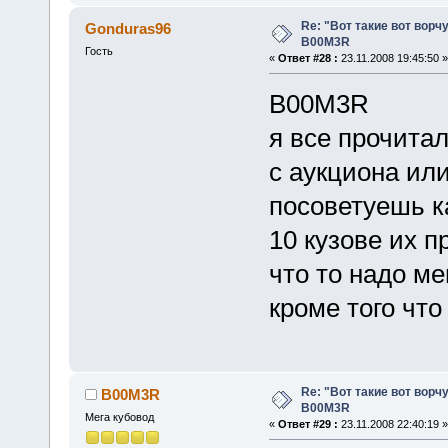
Re: "Вот такие вот ворч
Gonduras96
B00M3R
Гость
«
Ответ #28 :
23.11.2008 19:45:50 »
B00M3R
я все прочитал
с аукциона ил
посоветуешь ка
10 кузове их 
что то надо ме
кроме того что
Re: "Вот такие вот ворч
B00M3R
B00M3R
Мега кубовод
«
Ответ #29 :
23.11.2008 22:40:19 »