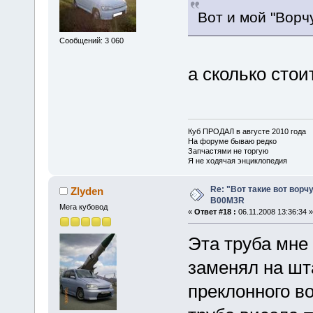
Вот и мой "Ворч
Сообщений: 3 060
а сколько сто
Куб ПРОДАЛ в августе 2010 года
На форуме бываю редко
Запчастями не торгую
Я не ходячая энциклопедия
Re: "Вот такие вот ворч
Zlyden
B00M3R
Мега кубовод
«
Ответ #18 :
06.11.2008 13:36:34 »
Эта труба мне 
заменял на шт
преклонного во