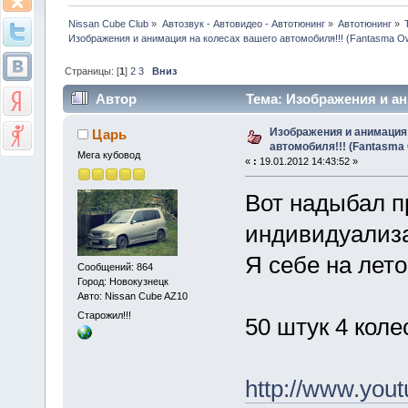
Nissan Cube Club
»
Автозвук - Автовидео - Автотюнинг
»
Автотюнинг
»
Изображения и анимация на колесах вашего автомобиля!!! (Fantasma O
Страницы: [
1
]
2
3
Вниз
Автор
Тема: Изображения и ан
(Прочитано 53374 раз)
Изображения и анимация
Царь
автомобиля!!! (Fantasma 
Мега кубовод
«
:
19.01.2012 14:43:52 »
Вот надыбал п
индивидуализа
Я себе на лето
Сообщений: 864
Город: Новокузнецк
Авто: Nissan Cube AZ10
Старожил!!!
50 штук 4 коле
http://www.yo