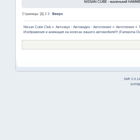
NISSAN CUBE - маленький HAMM
Страницы: [
1
]
2
3
Вверх
Nissan Cube Club
»
Автозвук - Автовидео - Автотюнинг
»
Автотюнинг
»
Изображения и анимация на колесах вашего автомобиля!!! (Fantasma O
SMF 2.0.1
XHTM