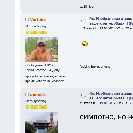
az10 rider
Re: Изображения и аним
Vertolet
вашего автомобиля!!! (F
Мега кубовод
«
Ответ #5 :
19.01.2012 22:53:22 »
Сообщений: 1 820
fucking fuel economy
Город: Ростов-на-Дону
вроде бы все есть, но все
время чего то не хватает
Re: Изображения и аним
denis01
вашего автомобиля!!! (F
Мега кубовод
«
Ответ #6 :
19.01.2012 23:30:31 »
симпотно, но н