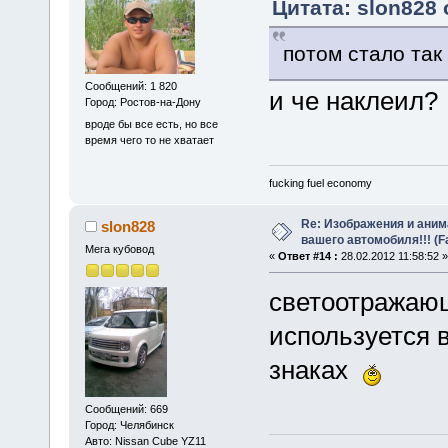
Цитата: slon828 
потом стало та
Сообщений: 1 820
и че наклеил?
Город: Ростов-на-Дону
вроде бы все есть, но все
время чего то не хватает
fucking fuel economy
Re: Изображения и аним
slon828
вашего автомобиля!!! (F
Мега кубовод
«
Ответ #14 :
28.02.2012 11:58:52 »
светоотражающ
используется 
знаках
Сообщений: 669
Город: Челябинск
Авто: Nissan Cube YZ11