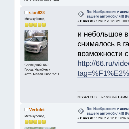
Re: Изображения и аним
slon828
вашего автомобиля!!! (F
Мега кубовод
«
Ответ #12 :
28.02.2012 08:10:00 
и небольшое в
снималось в га
возможности 
http://66.ru/vid
Сообщений: 669
Город: Челябинск
tag=%F1%E2
Авто: Nissan Cube YZ11
NISSAN CUBE - маленький HAMM
Re: Изображения и аним
Vertolet
вашего автомобиля!!! (F
Мега кубовод
«
Ответ #13 :
28.02.2012 11:00:07 »