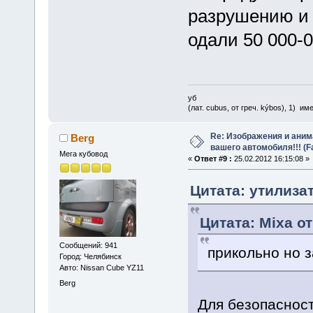
разрушению и 
одали 50 000-0
уб
(лат. cubus, от греч. kýbos), 1) и
Re: Изображения и аним
Berg
вашего автомобиля!!! (F
Мега кубовод
«
Ответ #9 :
25.02.2012 16:15:08 »
Цитата: утилизат
Цитата: Mixa от
Сообщений: 941
прикольно но 
Город: Челябинск
Авто: Nissan Cube YZ11
Berg
Для безопасност