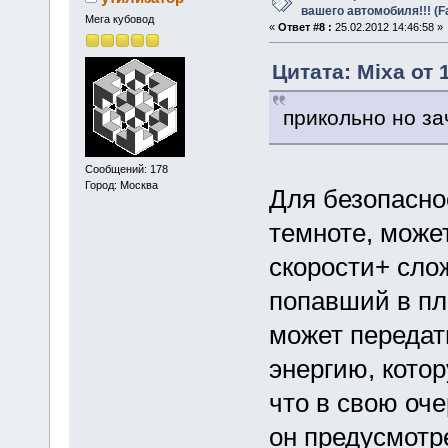
вашего автомобиля!!! (F
Мега кубовод
«
Ответ #8 :
25.02.2012 14:46:58 »
Цитата: Mixa от 
прикольно но з
Сообщений: 178
Город: Москва
Для безопасно
темноте, може
скорости+ сло
попавший в пл
может передат
энергию, кото
что в свою оче
он предусмотр