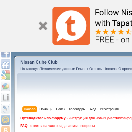
Follow Ni
with Tapat
FREE - on
Nissan Cube Club
На главную
Технические данные
Ремонт
Отзывы
Новости
О проек
Начало
Помощь
Поиск
Календарь
Вход
Регистрация
Путеводитель по форуму
- инструкция для новых участников фо
FAQ
- ответы на часто задаваемые вопросы