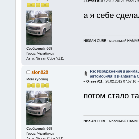
«
Ответ #10 :
28.02.2012 07:55:17 
а я себе сдел
NISSAN CUBE - маленький HAMM
Сообщений: 669
Город: Челябинск
Авто: Nissan Cube YZ11
Re: Изображения и анимац
slon828
автомобиля!!! (Fantasma O
Мега кубовод
«
Ответ #11 :
28.02.2012 07:57:10 »
потом стало т
NISSAN CUBE - маленький HAMM
Сообщений: 669
Город: Челябинск
Авто: Nissan Cube YZ11