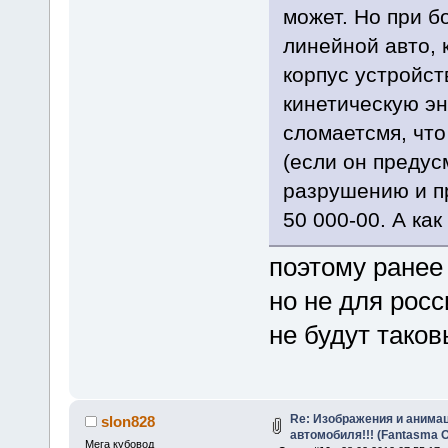
может. Но при б
линейной авто,
корпус устройст
кинетическую эн
сломаетсмя, что
(если он предус
разрушению и пр
50 000-00. А ка
поэтому ранее 
но не для росси
не будут таков
Re: Изображения и анимац
slon828
автомобиля!!! (Fantasma O
Мега кубовод