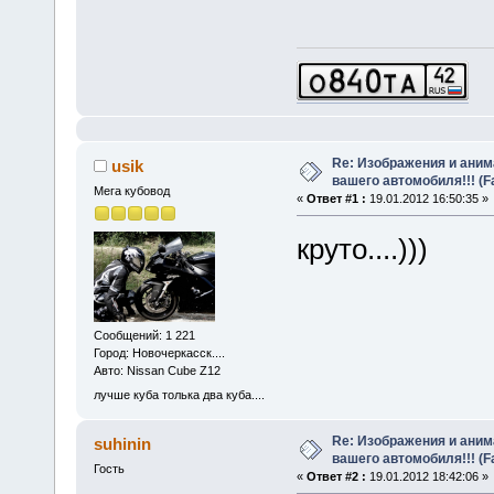
Re: Изображения и аним
usik
вашего автомобиля!!! (F
Мега кубовод
«
Ответ #1 :
19.01.2012 16:50:35 »
круто....)))
Сообщений: 1 221
Город: Новочеркасск....
Авто: Nissan Cube Z12
лучше куба толька два куба....
Re: Изображения и аним
suhinin
вашего автомобиля!!! (F
Гость
«
Ответ #2 :
19.01.2012 18:42:06 »