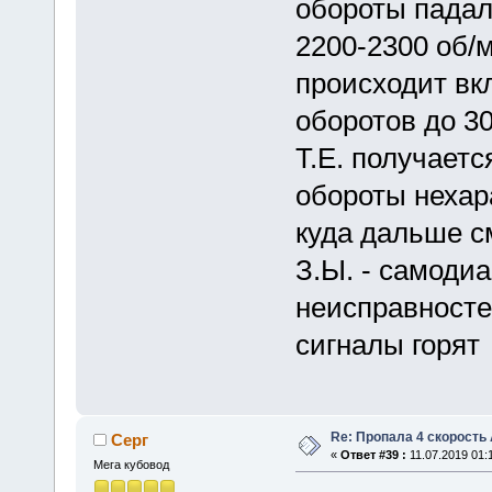
обороты падал
2200-2300 об/м
происходит вк
оборотов до 30
Т.Е. получаетс
обороты нехар
куда дальше с
З.Ы. - самоди
неисправностей
сигналы горят
Re: Пропала 4 скорость
Серг
«
Ответ #39 :
11.07.2019 01:1
Мега кубовод