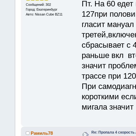
Пт. На 60 едет
Сообщений: 302
Город: Екатеринбург
127при половин
Авто: Nissan Cube BZ11
гласит мануал 
третей,включе
сбрасывает с 4
раньше вкл вт
значит проблем
трассе при 12
При самодиагн
короткими есл
мигала значит 
Re: Пропала 4 скорость
Рамиль78