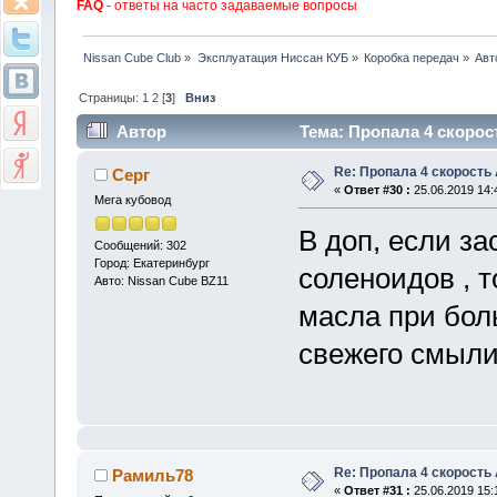
FAQ
- ответы на часто задаваемые вопросы
Nissan Cube Club
»
Эксплуатация Ниссан КУБ
»
Коробка передач
»
Авт
Страницы:
1
2
[
3
]
Вниз
Автор
Тема: Пропала 4 скорос
Re: Пропала 4 скорость
Серг
«
Ответ #30 :
25.06.2019 14:
Мега кубовод
В доп, если з
Сообщений: 302
Город: Екатеринбург
соленоидов , т
Авто: Nissan Cube BZ11
масла при бол
свежего смыли
Re: Пропала 4 скорость
Рамиль78
«
Ответ #31 :
25.06.2019 15: