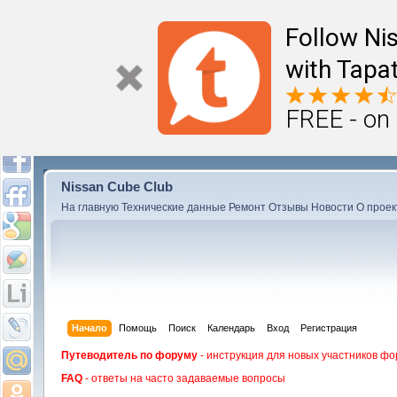
Follow Ni
with Tapat
FREE - on
Nissan Cube Club
На главную
Технические данные
Ремонт
Отзывы
Новости
О проек
Начало
Помощь
Поиск
Календарь
Вход
Регистрация
Путеводитель по форуму
- инструкция для новых участников фо
FAQ
- ответы на часто задаваемые вопросы