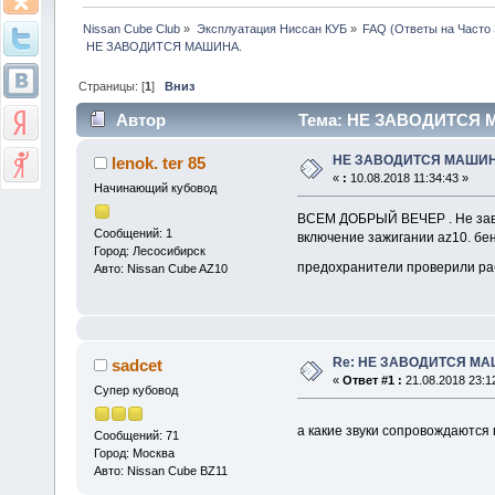
Nissan Cube Club
»
Эксплуатация Ниссан КУБ
»
FAQ (Ответы на Часто
 НЕ ЗАВОДИТСЯ МАШИНА.
Страницы: [
1
]
Вниз
Автор
Тема: НЕ ЗАВОДИТСЯ М
НЕ ЗАВОДИТСЯ МАШИН
lenok. ter 85
«
:
10.08.2018 11:34:43 »
Начинающий кубовод
ВСЕМ ДОБРЫЙ ВЕЧЕР . Не заво
Сообщений: 1
включение зажигании az10. бе
Город: Лесосибирск
предохранители проверили рабо
Авто: Nissan Cube AZ10
Re: НЕ ЗАВОДИТСЯ МА
sadcet
«
Ответ #1 :
21.08.2018 23:1
Супер кубовод
а какие звуки сопровождаются 
Сообщений: 71
Город: Москва
Авто: Nissan Cube BZ11