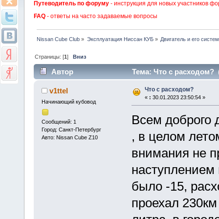
Путеводитель по форуму
- инструкция для новых участников фо
FAQ
- ответы на часто задаваемые вопросы
Nissan Cube Club
»
Эксплуатация Ниссан КУБ
»
Двигатель и его систе
Страницы: [
1
]
Вниз
Автор
Тема: Что с расходом? 
Что с расходом?
v1ttel
«
:
30.01.2023 23:50:54 »
Начинающий кубовод
Всем доброго 
Сообщений: 1
Город: Санкт-Петербург
, в целом лето
Авто: Nissan Cube Z10
внимания не пр
наступлением 
было -15, расх
проехал 230км 