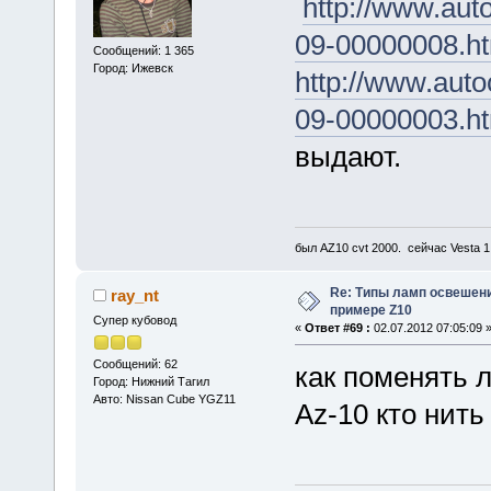
http://www.aut
09-00000008.h
Сообщений: 1 365
Город: Ижевск
http://www.auto
09-00000003.h
выдают.
был AZ10 cvt 2000. сейчас Vesta 
Re: Типы ламп освешения
ray_nt
примере Z10
Супер кубовод
«
Ответ #69 :
02.07.2012 07:05:09 
Сообщений: 62
как поменять 
Город: Нижний Тагил
Авто: Nissan Cube YGZ11
Az-10 кто нить