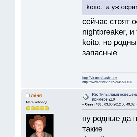
koito. а уж оср
сейчас стоят о
nightbreaker, 
koito, но родн
запасные
http://vk.com/pashkopv
http://www.drive2.ru/p/c/4S50BD0
Re: Типы ламп освешения
лёня
примере Z10
Мега кубовод
«
Ответ #68 :
03.06.2012 08:49:32 
ну родные да н
такие