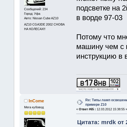
подсветке на 2
Сообщений: 234
Город: Уфа
в ворде 97-03
Авто: Nissan Cube AZ10
AZ10 CGA3DE 2002 СНОВА
НА КОЛЕСАХ!!
Потому что мн
машину чем с н
инструкцию в 
Re: Типы ламп освешения
InCome
примере Z10
Мега кубовод
«
Ответ #65 :
12.03.2012 15:38:55 
Цитата: mrdk от 