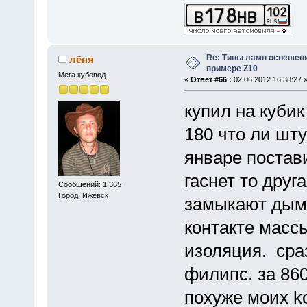
Re: Типы ламп освешения
лёня
примере Z10
Мега кубовод
«
Ответ #66 :
02.06.2012 16:38:27 
купил на кубик
180 что ли шту
январе постави
гаснет то друг
Сообщений: 1 365
Город: Ижевск
замыкают дымо
контакте массы
изоляция. сра
филипс. за 860
похуже моих k