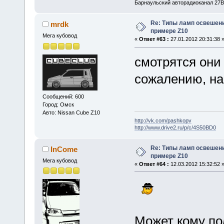
Барнаульский авторадиоканал 27В
Re: Типы ламп освешения
mrdk
примере Z10
Мега кубовод
«
Ответ #63 :
27.01.2012 20:31:38 
смотрятся они 
сожалению, на
Сообщений: 600
Город: Омск
Авто: Nissan Cube Z10
http://vk.com/pashkopv
http://www.drive2.ru/p/c/4S50BD0
Re: Типы ламп освешения
InCome
примере Z10
Мега кубовод
«
Ответ #64 :
12.03.2012 15:32:52 
Может кому пол