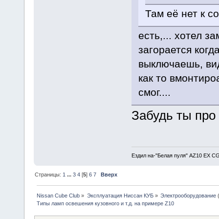
Там её нет к с
есть,... хотел з
загорается когда
выключаешь, вид
как то вмонтиро
смог....
Забудь ты про 
Ездил на-"Белая пуля" AZ10 EX CG
Страницы:
1
...
3
4
[
5
]
6
7
Вверх
Nissan Cube Club
»
Эксплуатация Ниссан КУБ
»
Электрооборудование
Типы ламп освешения кузовного и т.д. на примере Z10