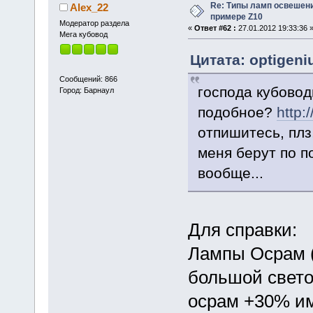
Re: Типы ламп освешения
Alex_22
примере Z10
Модератор раздела
«
Ответ #62 :
27.01.2012 19:33:36 
Мега кубовод
Цитата: optigeni
Сообщений: 866
господа кубовод
Город: Барнаул
подобное?
http:
отпишитесь, плз
меня берут по по
вообще...
Для справки:
Лампы Осрам 
большой светов
осрам +30% и