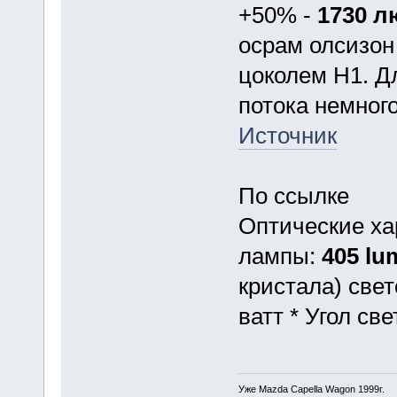
+50% -
1730 
осрам олсизон
цоколем Н1. Д
потока немног
Источник
По ссылке
Оптические ха
лампы:
405 lu
кристала) све
ватт * Угол све
Уже Mazda Capella Wagon 1999г.