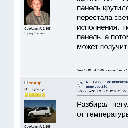
панель крутило
перестала све
исполнения. п
Сообщений: 1 365
Город: Ижевск
панель, а пото
может получит
был AZ10 cvt 2000. сейчас Vesta 
Re: Типы ламп освешения
snoop
примере Z10
Мега кубовод
«
Ответ #72 :
03.07.2012 18:20:55 
Разбирал-нету.
от температур
Сообщений: 1 168