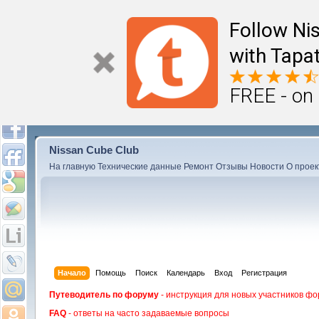
Follow Ni
with Tapat
FREE - on
Nissan Cube Club
На главную
Технические данные
Ремонт
Отзывы
Новости
О проек
Начало
Помощь
Поиск
Календарь
Вход
Регистрация
Путеводитель по форуму
- инструкция для новых участников фо
FAQ
- ответы на часто задаваемые вопросы