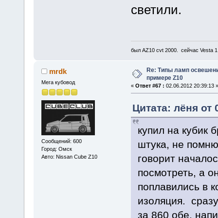
светили.
был AZ10 cvt 2000. сейчас Vesta 
Re: Типы ламп освешения
mrdk
примере Z10
Мега кубовод
«
Ответ #67 :
02.06.2012 20:39:13 
Цитата: лёня от 
купил на кубик 
Сообщений: 600
штука, не помню 
Город: Омск
говорит началос
Авто: Nissan Cube Z10
посмотреть, а о
поплавились в к
изоляция. сразу
за 860 обе, нап