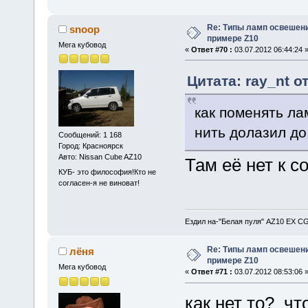
Re: Типы ламп освешения
snoop
примере Z10
Мега кубовод
«
Ответ #70 :
03.07.2012 06:44:24 
Цитата: ray_nt от
как поменять ла
нить долазил до
Сообщений: 1 168
Город: Красноярск
Авто: Nissan Cube AZ10
Там её нет к с
КУБ- это философия!Кто не
согласен-я не виноват!
Ездил на-"Белая пуля" AZ10 EX CG
Re: Типы ламп освешения
лёня
примере Z10
Мега кубовод
«
Ответ #71 :
03.07.2012 08:53:06 
как нет то? чт