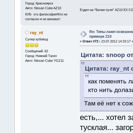
Город: Красноярск
Авто: Nissan Cube AZ10
Ездил на-"Белая пуля" AZ10 EX CG
КУБ- это философия!Кто не
согласен-я не виноват!
Re: Типы ламп освешения
ray_nt
примере Z10
Супер кубовод
«
Ответ #73 :
23.07.2012 14:33:17 
Сообщений: 62
Цитата: snoop от
Город: Нижний Тагил
Авто: Nissan Cube YGZ11
Цитата: ray_nt 
как поменять л
кто нить долаз
Там её нет к со
есть,... хотел
тусклая... заго