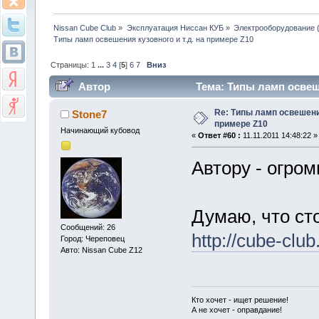
Nissan Cube Club
»
Эксплуатация Ниссан КУБ
»
Электрооборудование
Типы ламп освешения кузовного и т.д. на примере Z10
Страницы:
1
...
3
4
[
5
]
6
7
Вниз
Автор
Тема: Типы ламп освеше
Re: Типы ламп освешения
Stone7
примере Z10
Начинающий кубовод
«
Ответ #60 :
11.11.2011 14:48:22 »
Автору - огром
Думаю, что ст
Сообщений: 26
http://cube-club.
Город: Череповец
Авто: Nissan Cube Z12
Кто хочет - ищет решение!
А не хочет - оправдание!