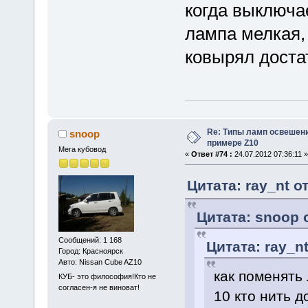
когда выключа
лампа мелкая, 
ковырял достать
Re: Типы ламп освешения
snoop
примере Z10
Мега кубовод
«
Ответ #74 :
24.07.2012 07:36:11 »
Цитата: ray_nt от
Цитата: snoop о
Сообщений: 1 168
Цитата: ray_nt
Город: Красноярск
Авто: Nissan Cube AZ10
как поменять
КУБ- это философия!Кто не
согласен-я не виноват!
10 кто нить д