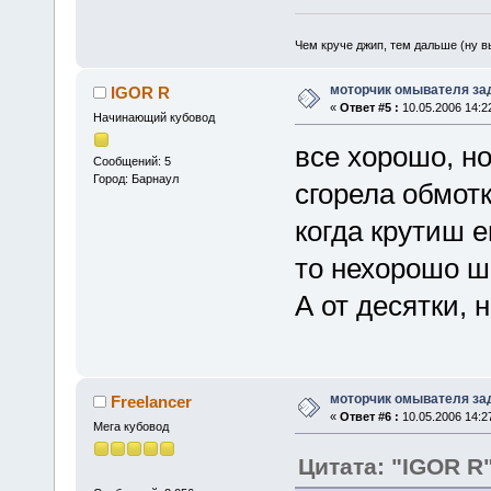
Чем круче джип, тем дальше (ну 
моторчик омывателя за
IGOR R
«
Ответ #5 :
10.05.2006 14:2
Начинающий кубовод
все хорошо, н
Сообщений: 5
Город: Барнаул
сгорела обмотк
когда крутиш е
то нехорошо ш
А от десятки, 
моторчик омывателя за
Freelancer
«
Ответ #6 :
10.05.2006 14:2
Мега кубовод
Цитата: "IGOR R