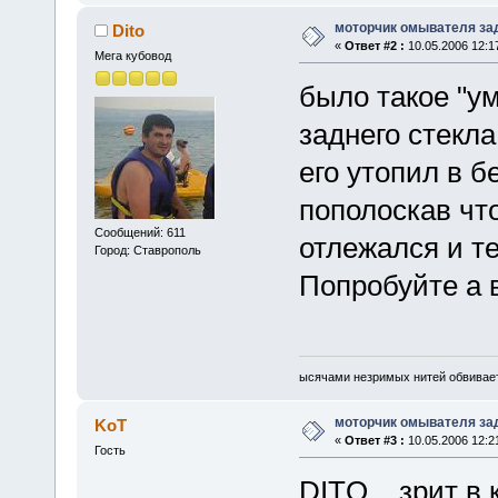
моторчик омывателя за
Dito
«
Ответ #2 :
10.05.2006 12:1
Мега кубовод
было такое "у
заднего стекла
его утопил в б
пополоскав чт
Сообщений: 611
отлежался и те
Город: Ставрополь
Попробуйте а 
ысячами незримых нитей обвивает т
моторчик омывателя за
KoT
«
Ответ #3 :
10.05.2006 12:2
Гость
DITO....зрит в