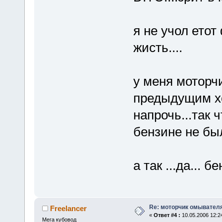
я не учол етот
жисть....
у меня моторч
предыдущим хо
напрочь...так 
бензине не был
а так ...да...
Re: моторчик омывателя
Freelancer
«
Ответ #4 :
10.05.2006 12:2
Мега кубовод