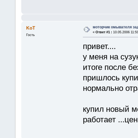
моторчик омывателя за
KoT
«
Ответ #1 :
10.05.2006 11:59
Гость
привет....
у меня на сузу
итоге после б
пришлось купит
нормально отра
купил новый мо
работает ...це