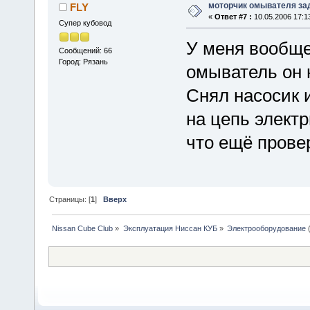
моторчик омывателя за
FLY
«
Ответ #7 :
10.05.2006 17:1
Супер кубовод
У меня вообще
Сообщений: 66
Город: Рязань
омыватель он н
Снял насосик и
на цепь электр
что ещё прове
Страницы: [
1
]
Вверх
Nissan Cube Club
»
Эксплуатация Ниссан КУБ
»
Электрооборудование