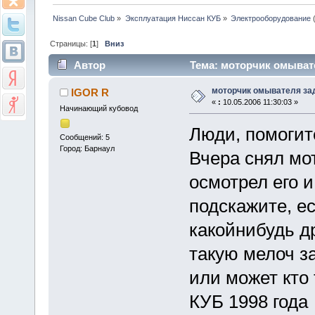
Nissan Cube Club
»
Эксплуатация Ниссан КУБ
»
Электрооборудование
Страницы: [
1
]
Вниз
Автор
Тема: моторчик омывате
моторчик омывателя за
IGOR R
«
:
10.05.2006 11:30:03 »
Начинающий кубовод
Люди, помогите
Сообщений: 5
Город: Барнаул
Вчера снял мот
осмотрел его и
подскажите, ес
какойнибудь др
такую мелоч зак
или может кто 
КУБ 1998 год