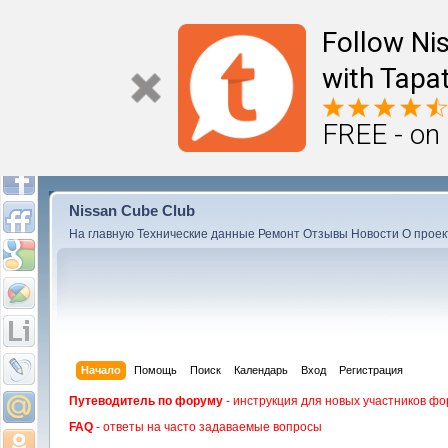
Follow Ni
with Tapat
FREE - on
Nissan Cube Club
На главную
Технические данные
Ремонт
Отзывы
Новости
О проек
Начало
Помощь
Поиск
Календарь
Вход
Регистрация
Путеводитель по форуму
- инструкция для новых участников фо
FAQ
- ответы на часто задаваемые вопросы