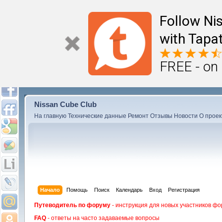
Follow Ni
with Tapat
FREE - on
Nissan Cube Club
На главную
Технические данные
Ремонт
Отзывы
Новости
О проек
Начало
Помощь
Поиск
Календарь
Вход
Регистрация
Путеводитель по форуму
- инструкция для новых участников фо
FAQ
- ответы на часто задаваемые вопросы