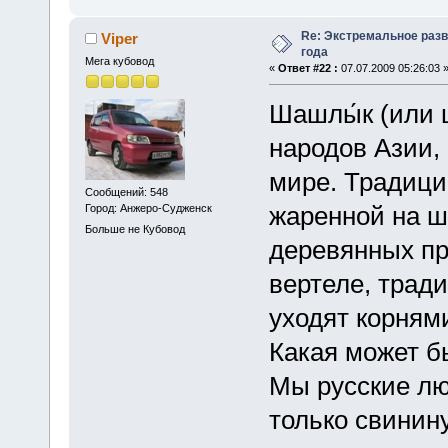
Re: Экстремальное разв
Viper
года
Мега кубовод
«
Ответ #22 :
07.07.2009 05:26:03 
Шашлы́к (или 
народов Азии,
мире. Традици
Сообщений: 548
жаренной на ш
Город: Анжеро-Судженск
Больше не Кубовод
деревянных пр
вертеле, трад
уходят корням
Какая может б
Мы русские лю
только свинину