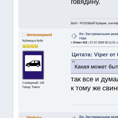
говядину.
БЫЛ - РОЗОВЫЙ Кубарик, сентябр
Re: Экстремальное разв
denisowpavel
года
Кубовод в Кубе
«
Ответ #23 :
07.07.2009 06:11:51 »
Цитата: Viper от 
Какая может бы
так все и дум
Сообщений: 145
к тому же сви
Город: Томск
Re: Экстремальное разв
0daliska