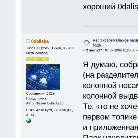
хороший 0dali
Re: Экстремальное разв
0daliska
года
Tiida C11 (хэтч) Тихон, 05.2011
«
Ответ #27 :
07.07.2009 11:25:58 »
Мега кубовод
Я думаю, собр
(на разделите
колонной носа
колонной выдв
Сообщений: 1 219
Город: Томск
Авто: Nissan Cube AZ10
Те, кто не хоч
CUBE AZ10 Кузя, 12.2000 (FF,
первом топике 
АТ.4)
и приложенная
Парк находится