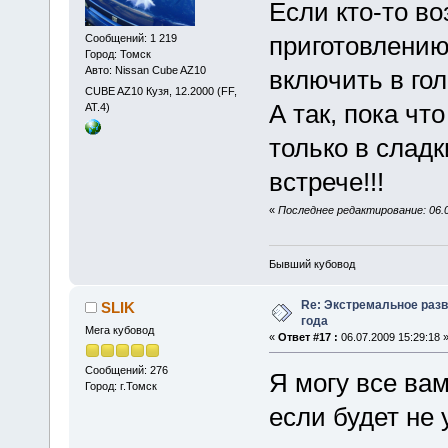
Если кто-то во
приготовлению
Сообщений: 1 219
Город: Томск
Авто: Nissan Cube AZ10
включить в гол
CUBE AZ10 Кузя, 12.2000 (FF,
А так, пока ч
АТ.4)
только в слад
встрече!!!
«
Последнее редактирование: 06.07
Бывший кубовод
Re: Экстремальное разв
SLIK
года
Мега кубовод
«
Ответ #17 :
06.07.2009 15:29:18 
Сообщений: 276
Я могу все вам
Город: г.Томск
если будет не 