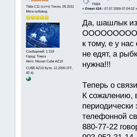
года
Tiida C11 (хэтч) Тихон, 05.2011
«
Ответ #24 :
07.07.2009 07:04:02 
Мега кубовод
Да, шашлык из
ООООООООООО
к тому, е у на
не едят, а рыб
Сообщений: 1 219
Город: Томск
Авто: Nissan Cube AZ10
нужна!!!
CUBE AZ10 Кузя, 12.2000 (FF,
АТ.4)
Теперь о связи
К сожалению, 
периодически 
телефонной свя
880-77-22 гово
903-952-31-14..