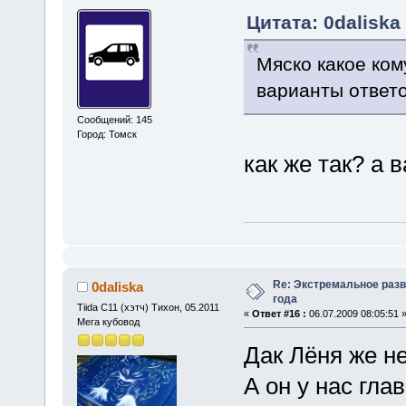
Цитата: 0daliska 
Мяско какое ком
варианты отве
Сообщений: 145
Город: Томск
как же так? а 
Re: Экстремальное разв
0daliska
года
Tiida C11 (хэтч) Тихон, 05.2011
«
Ответ #16 :
06.07.2009 08:05:51 
Мега кубовод
Дак Лёня же н
А он у нас гл