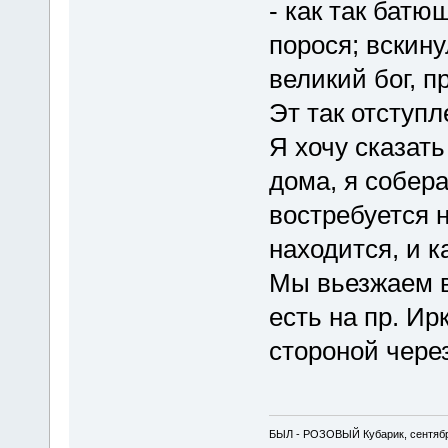
- как так батю
порося; вскину
великий бог, п
Эт так отступл
Я хочу сказать 
дома, я собера
востребуется н
находится, и к
Мы вьезжаем в
есть на пр. Ир
стороной через
БЫЛ - РОЗОВЫЙ Кубарик, сентябр