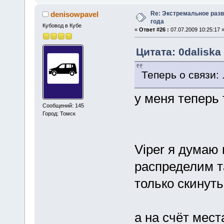
Re: Экстремальное разв
denisowpavel
года
Кубовод в Кубе
«
Ответ #26 :
07.07.2009 10:25:17 
Цитата: 0daliska 
Теперь о связи: .
у меня теперь 
Сообщений: 145
Город: Томск
Viper я думаю 
распределим т
только скинуть
а на счёт мест