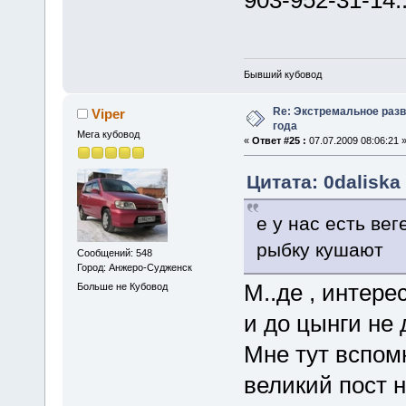
Бывший кубовод
Re: Экстремальное разв
Viper
года
Мега кубовод
«
Ответ #25 :
07.07.2009 08:06:21 
Цитата: 0daliska 
е у нас есть вег
рыбку кушают
Сообщений: 548
Город: Анжеро-Судженск
М..де , интере
Больше не Кубовод
и до цынги не
Мне тут вспомн
великий пост 