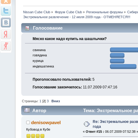
Nissan Cube Club
»
Форум Cube Club
»
Региональные форумы
»
Сибир
Экстремальное развлечение - 12 июля 2009 года - ОТМЕНЯЕТСЯ!!!
Голосование
Мяско какое надо купить на шашлычки?
свинина
говядина
курица
индюшатинка
Проголосовало пользователей:
5
Голосование закончилось:
11.07.2009 07:47:16
Страницы:
1
[
2
]
3
Вниз
Автор
Тема: Экстремальное ра
47894 раз)
Re: Экстремальное разв
denisowpavel
года
Кубовод в Кубе
«
Ответ #15 :
06.07.2009 07:52:38 