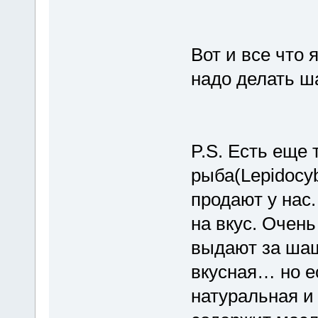
Вот и все что 
надо делать ш
P.S. Есть еще
рыба(Lepidocyb
продают у нас
на вкус. Очен
выдают за шаш
вкусная… но е
натуральная и 