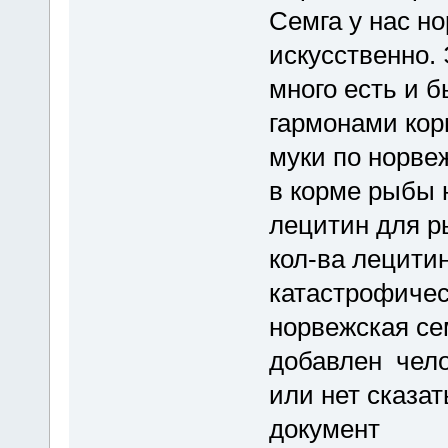
Семга у нас н
искусственно.
много есть и б
гармонами кор
муки по норве
в корме рыбы 
лецитин для ры
кол-ва лецити
катастрофичес
норвежская сем
добавлен чело
или нет сказат
документ