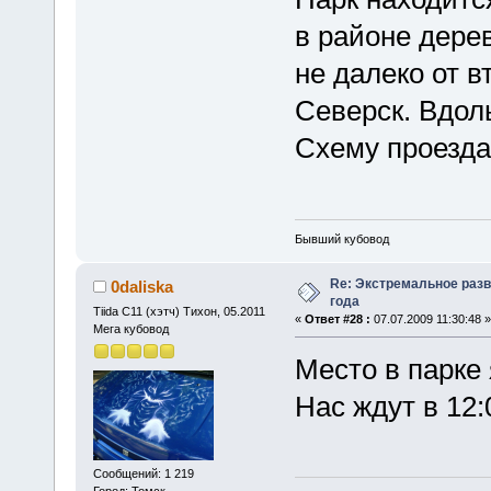
в районе дере
не далеко от в
Северск. Вдол
Схему проезд
Бывший кубовод
Re: Экстремальное разв
0daliska
года
Tiida C11 (хэтч) Тихон, 05.2011
«
Ответ #28 :
07.07.2009 11:30:48 »
Мега кубовод
Место в парке
Нас ждут в 12
Сообщений: 1 219
Город: Томск