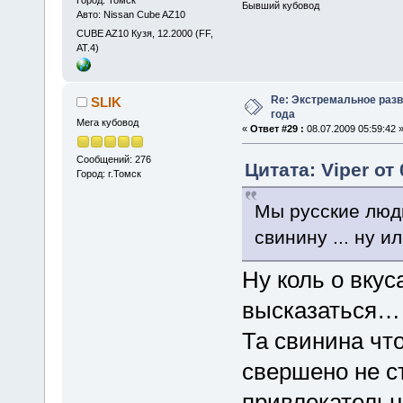
Бывший кубовод
Авто: Nissan Cube AZ10
CUBE AZ10 Кузя, 12.2000 (FF,
АТ.4)
Re: Экстремальное разв
SLIK
года
Мега кубовод
«
Ответ #29 :
08.07.2009 05:59:42 
Сообщений: 276
Цитата: Viper от 
Город: г.Томск
Мы русские люд
свинину ... ну и
Ну коль о вкус
высказаться…
Та свинина что
свершено не с
привлекательн