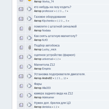
Автор
Vovka_74
кто нибудь на газу ездить?
Автор
professor
«
1
2
3
...
7
»
Газовое оборудование
Автор
Klychenko
«
1
2
3
...
5
»
помогите с штатной сигналкой
Автор
Nodata
Как снять штатную магнитолу?
Автор
КсЮ
Подбор автобокса
Автор
Lucky_mick
сцепное устройство (фаркоп)
Автор
universal
«
1
2
»
Магнитола Z12
Автор
Empirio
Установка подогревателя двигателя.
Автор Andre82
«
1
2
3
...
12
»
Фары
Автор
Alla333
камера заднего вида на Z12
Автор
Adekamer
Нужен доп. брелок для ЦЗ
Автор
deniska
«
1
2
»