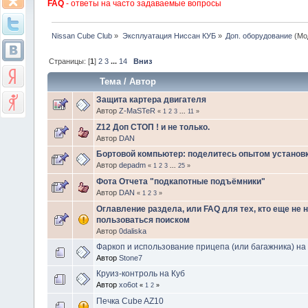
FAQ
- ответы на часто задаваемые вопросы
Nissan Cube Club
»
Эксплуатация Ниссан КУБ
»
Доп. оборудование
(Мо
Страницы: [
1
]
2
3
...
14
Вниз
Тема
/
Автор
Защита картера двигателя
Автор
Z-MaSTeR
«
1
2
3
...
11
»
Z12 Доп СТОП ! и не только.
Автор
DAN
Бортовой компьютер: поделитесь опытом установк
Автор
depadm
«
1
2
3
...
25
»
Фота Отчета "подкапотные подъёмники"
Автор
DAN
«
1
2
3
»
Оглавление раздела, или FAQ для тех, кто еще не 
пользоваться поиском
Автор
0daliska
Фаркоп и использование прицепа (или багажника) на
Автор
Stone7
Круиз-контроль на Куб
Автор
xo6ot
«
1
2
»
Печка Cube AZ10