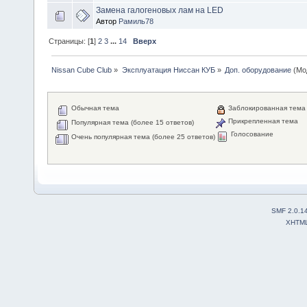
Замена галогеновых лам на LED
Автор
Рамиль78
Страницы: [
1
]
2
3
...
14
Вверх
Nissan Cube Club
»
Эксплуатация Ниссан КУБ
»
Доп. оборудование
(Мо
Обычная тема
Заблокированная тема
Прикрепленная тема
Популярная тема (более 15 ответов)
Голосование
Очень популярная тема (более 25 ответов)
SMF 2.0.1
XHTM